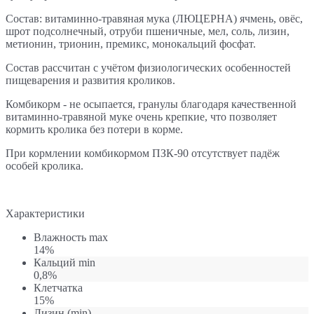
Состав: витаминно-травяная мука (ЛЮЦЕРНА) ячмень, овёс,
шрот подсолнечный, отруби пшеничные, мел, соль, лизин,
метионин, трионин, премикс, монокальций фосфат.
Состав рассчитан с учётом физиологических особенностей
пищеварения и развития кроликов.
Комбикорм - не осыпается, гранулы благодаря качественной
витаминно-травяной муке очень крепкие, что позволяет
кормить кролика без потери в корме.
При кормлении комбикормом ПЗК-90 отсутствует падёж
особей кролика.
Характеристики
Влажность max
14%
Кальций min
0,8%
Клетчатка
15%
Лизин (min)