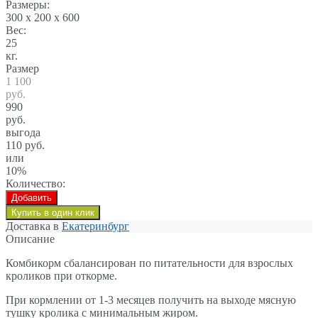
Размеры:
300 x 200 x 600
Вес:
25
кг.
Размер
1 100
руб.
990
руб.
выгода
110 руб.
или
10%
Количество:
Добавить
Купить в один клик
Доставка в
Екатеринбург
Описание
Комбикорм сбалансирован по питательности для взрослых
кроликов при откорме.
При кормлении от 1-3 месяцев получить на выходе мясную
тушку кролика с минимальным жиром.