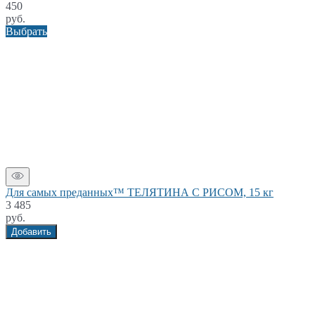
450
руб.
Выбрать
Для самых преданных™ ТЕЛЯТИНА С РИСОМ, 15 кг
3 485
руб.
Добавить