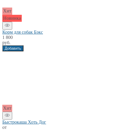
Хит
Новинка
Корм для собак Бэкс
1 800
руб.
Добавить
Хит
Быстрокаша Хоть Дог
от