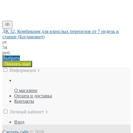
ДК 52, Комбикорм для взрослых перепелов от 7 недель и
старше (Богданович)
от
54
руб.
Выбрать
Показать еще
Информация
О магазине
Оплата и доставка
Контакты
Личный кабинет
Вход
Сделать сайт
© 2026