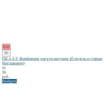
Хит
ПК-1-2-3, Комбикорм для кур-несушек 45 недель и старше
(Богданович)
от
36
руб.
Выбрать