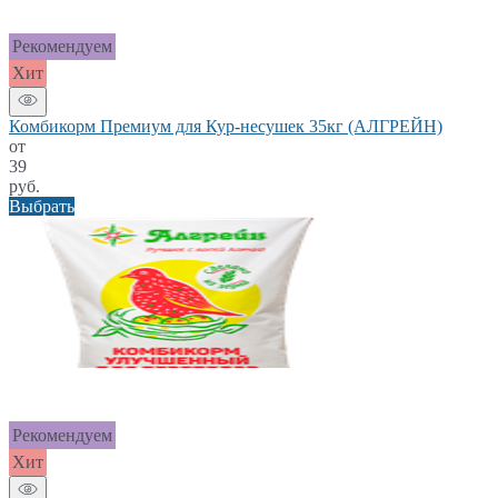
Рекомендуем
Хит
Комбикорм Премиум для Кур-несушек 35кг (АЛГРЕЙН)
от
39
руб.
Выбрать
Рекомендуем
Хит