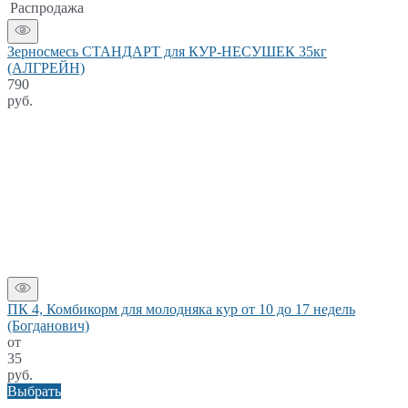
Распродажа
Зерносмесь СТАНДАРТ для КУР-НЕСУШЕК 35кг
(АЛГРЕЙН)
790
руб.
ПК 4, Комбикорм для молодняка кур от 10 до 17 недель
(Богданович)
от
35
руб.
Выбрать