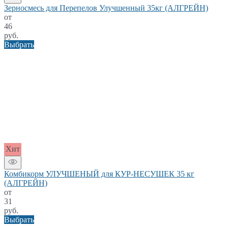
Зерносмесь для Перепелов Улучшенный 35кг (АЛГРЕЙН)
от
46
руб.
Выбрать
Хит
Комбикорм УЛУЧШЕНЫЙ для КУР-НЕСУШЕК 35 кг
(АЛГРЕЙН)
от
31
руб.
Выбрать